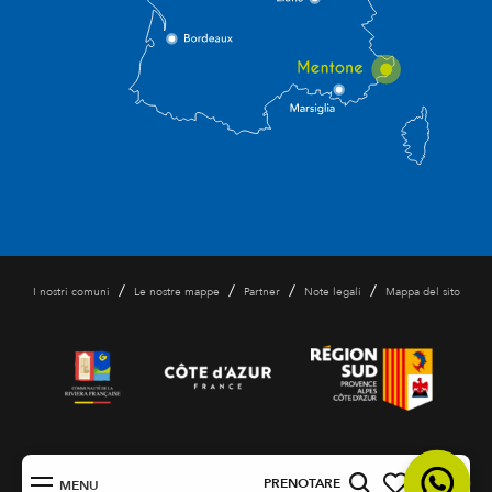
/
/
/
/
I nostri comuni
Le nostre mappe
Partner
Note legali
Mappa del sito
IT
PRENOTARE
MENU