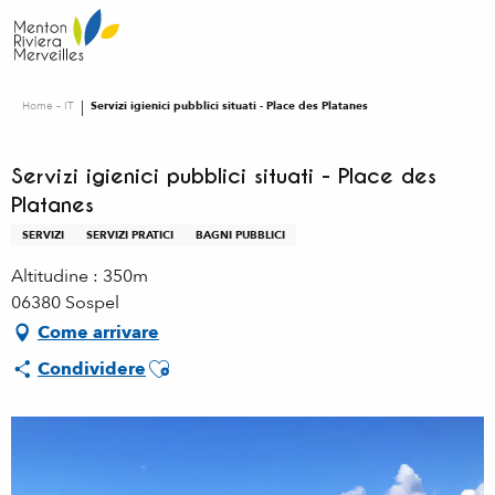
Aller
au
contenu
principal
Home – IT
Servizi igienici pubblici situati - Place des Platanes
Servizi igienici pubblici situati - Place des
Platanes
SERVIZI
SERVIZI PRATICI
BAGNI PUBBLICI
Altitudine : 350m
06380 Sospel
Come arrivare
Ajouter aux favoris
Condividere