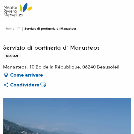
Aller
au
contenu
principal
Home – IT
Servizio di portineria di Manasteos
Servizio di portineria di Manasteos
NEGOZI
Manasteos, 10 Bd de la République, 06240 Beausoleil
Come arrivare
Ajouter aux favoris
Condividere