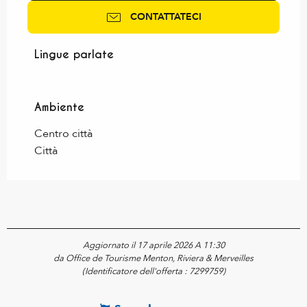
CONTATTATECI
Lingue parlate
Lingue parlate
Ambiente
Ambiente
Centro città
Città
Aggiornato il 17 aprile 2026 A 11:30
da Office de Tourisme Menton, Riviera & Merveilles
(Identificatore dell'offerta :
7299759
)