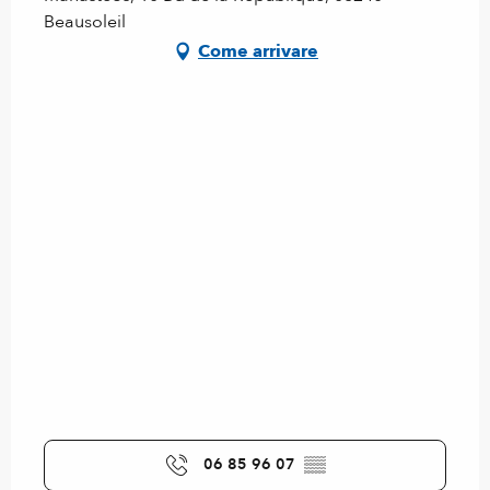
Beausoleil
Come arrivare
06 85 96 07
▒▒