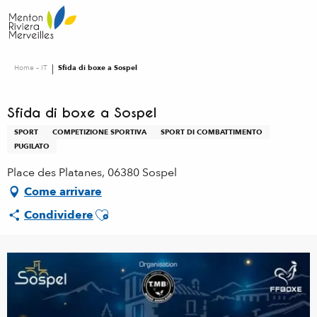
Aller
au
contenu
principal
Home – IT
Sfida di boxe a Sospel
Sfida di boxe a Sospel
SPORT
COMPETIZIONE SPORTIVA
SPORT DI COMBATTIMENTO
PUGILATO
Place des Platanes, 06380 Sospel
Come arrivare
Ajouter aux favoris
Condividere