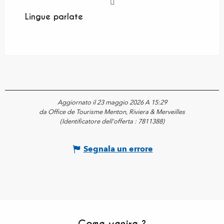
Lingue parlate
Lingue parlate
Aggiornato il 23 maggio 2026 A 15:29
da Office de Tourisme Menton, Riviera & Merveilles
(Identificatore dell'offerta :
7811388
)
Segnala un errore