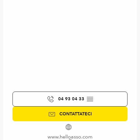
04 93 04 33
▒▒
CONTATTATECI
www.helloasso.com