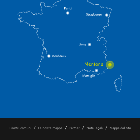
/
/
/
/
I nostri comuni
Le nostre mappe
Partner
Note legali
Mappa del sito