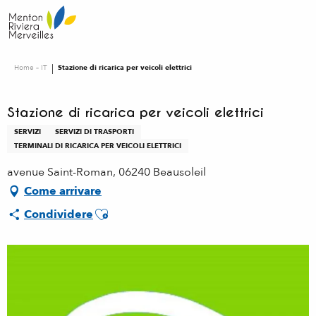
Aller
au
contenu
principal
Home – IT
Stazione di ricarica per veicoli elettrici
Stazione di ricarica per veicoli elettrici
SERVIZI
SERVIZI DI TRASPORTI
TERMINALI DI RICARICA PER VEICOLI ELETTRICI
avenue Saint-Roman, 06240 Beausoleil
Come arrivare
Ajouter aux favoris
Condividere