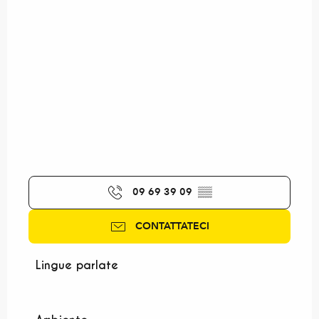
09 69 39 09
▒▒
CONTATTATECI
Lingue parlate
Lingue parlate