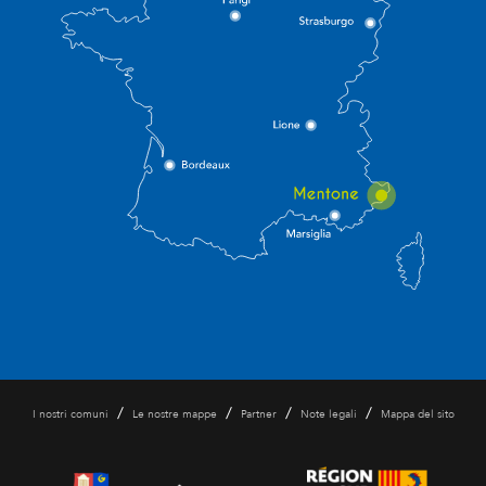
/
/
/
/
I nostri comuni
Le nostre mappe
Partner
Note legali
Mappa del sito