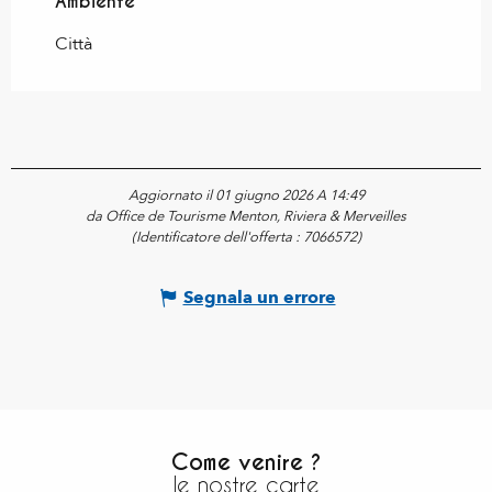
Ambiente
Ambiente
Città
Aggiornato il 01 giugno 2026 A 14:49
da Office de Tourisme Menton, Riviera & Merveilles
(Identificatore dell'offerta :
7066572
)
Segnala un errore
Come venire ?
le nostre carte