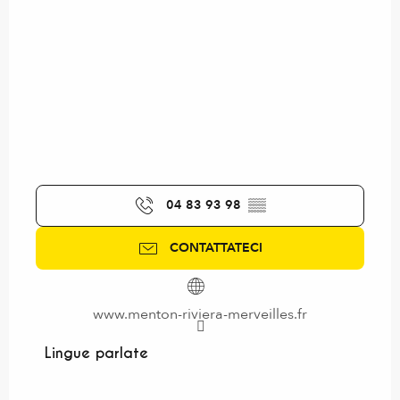
04 83 93 98
▒▒
CONTATTATECI
www.menton-riviera-merveilles.fr
Lingue parlate
Lingue parlate