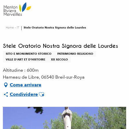
Aller
au
contenu
principal
Home – IT
Stele Oratorio Nostra Signora delle Lourdes
Stele Oratorio Nostra Signora delle Lourdes
SITO E MONUMENTO STORICO
PATRIMONIO RELIGIOSO
VILLE D'ART ET D'HISTOIRE
XX SECOLO
Altitudine : 600m
Hameau de Libre, 06540 Breil-sur-Roya
Come arrivare
Ajouter aux favoris
Condividere