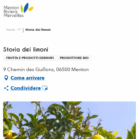
Aller
au
contenu
principal
Home – IT
Storia dei limoni
Storia dei limoni
FRUTTA E PRODOTTI DERIVATI
PRODUTTORE BIO
9 Chemin des Guillons, 06500 Menton
Come arrivare
Ajouter aux favoris
Condividere