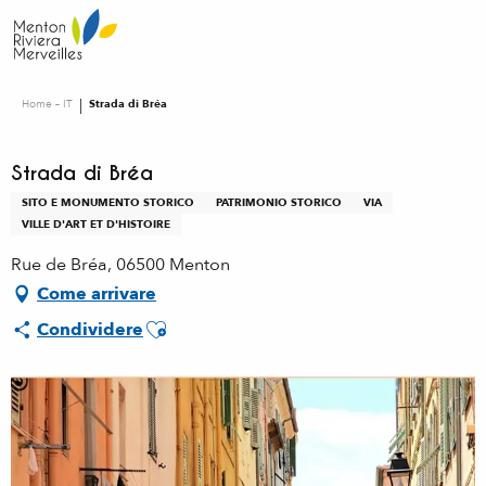
Aller
au
contenu
principal
Home – IT
Strada di Bréa
Strada di Bréa
SITO E MONUMENTO STORICO
PATRIMONIO STORICO
VIA
VILLE D'ART ET D'HISTOIRE
Rue de Bréa, 06500 Menton
Come arrivare
Ajouter aux favoris
Condividere