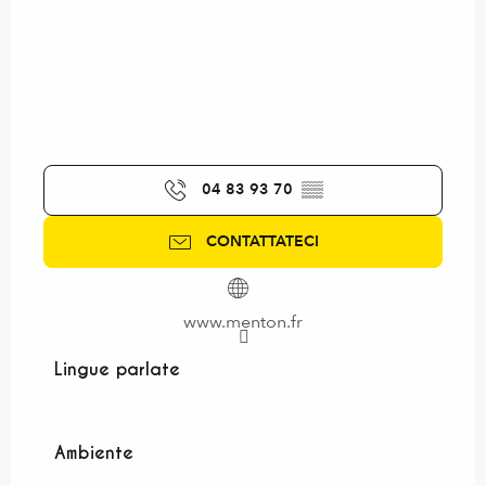
04 83 93 70
▒▒
CONTATTATECI
www.menton.fr
Lingue parlate
Lingue parlate
Ambiente
Ambiente