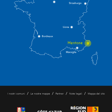
/
/
/
/
I nostri comuni
Le nostre mappe
Partner
Note legali
Mappa del sito