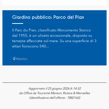
Giardino pubblico: Parco del Pian
Il Parc du Pian, classificato Monumento Storico
dal 1955, è un uliveto eccezionale, disposto su
terrazze affacciate sul mare. Su una superficie di 3
ettari fioriscono 540...
Menton
Aggiornato il 25 giugno 2026 A 14:52
da Office de Tourisme Menton, Riviera & Merveilles
(Identificatore dell'offerta :
7882160
)