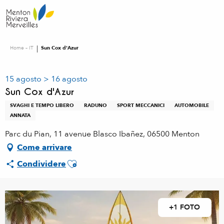
Aller
au
contenu
principal
Home – IT
Sun Cox d'Azur
15 agosto > 16 agosto
Sun Cox d'Azur
SVAGHI E TEMPO LIBERO
RADUNO
SPORT MECCANICI
AUTOMOBILE
ANNATA
Parc du Pian, 11 avenue Blasco Ibañez, 06500 Menton
Come arrivare
Ajouter aux favoris
Condividere
+1 FOTO