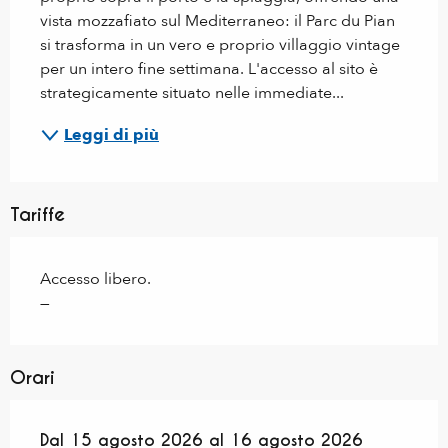
vista mozzafiato sul Mediterraneo: il Parc du Pian 
si trasforma in un vero e proprio villaggio vintage 
per un intero fine settimana. L'accesso al sito è 
strategicamente situato nelle immediate...
Leggi di più
Tariffe
Accesso libero.
—
Orari
Dal
Dal
15 agosto 2026
15 agosto 2026
al
al
16 agosto 2026
16 agosto 2026