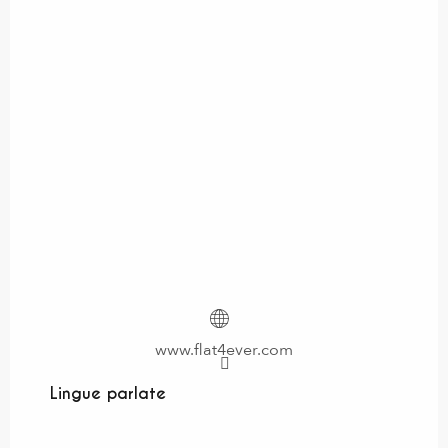
www.flat4ever.com
Lingue parlate
Lingue parlate