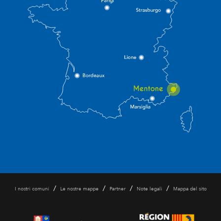
/
/
/
/
I nostri comuni
Le nostre mappe
Partner
Note legali
Mappa del sito