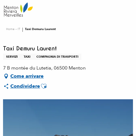
Aller
au
contenu
principal
Home – IT
Taxi Demuru Laurent
Taxi Demuru Laurent
SERVIZI
TAXI
COMPAGNIA DI TRASPORTI
7 B montée du Lutetia, 06500 Menton
Come arrivare
Ajouter aux favoris
Condividere