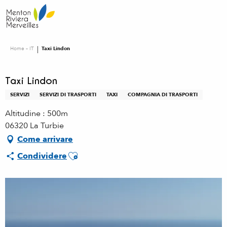
Aller
au
contenu
principal
Home – IT
Taxi Lindon
Taxi Lindon
SERVIZI
SERVIZI DI TRASPORTI
TAXI
COMPAGNIA DI TRASPORTI
Altitudine : 500m
06320 La Turbie
Come arrivare
Ajouter aux favoris
Condividere