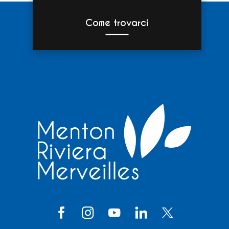
Come trovarci