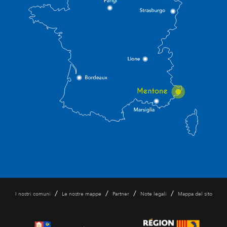
/
/
/
/
I nostri comuni
Le nostre mappe
Partner
Note legali
Mappa del sito