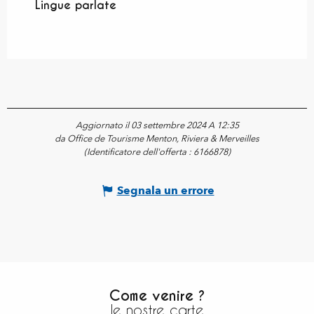
Lingue parlate
Lingue parlate
Aggiornato il 03 settembre 2024 A 12:35
da Office de Tourisme Menton, Riviera & Merveilles
(Identificatore dell'offerta :
6166878
)
Segnala un errore
Come venire ?
le nostre carte