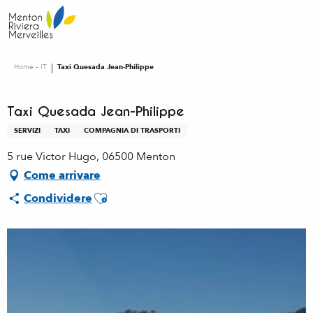
Aller
au
contenu
principal
Home – IT
Taxi Quesada Jean-Philippe
Taxi Quesada Jean-Philippe
SERVIZI
TAXI
COMPAGNIA DI TRASPORTI
5 rue Victor Hugo, 06500 Menton
Come arrivare
Ajouter aux favoris
Condividere