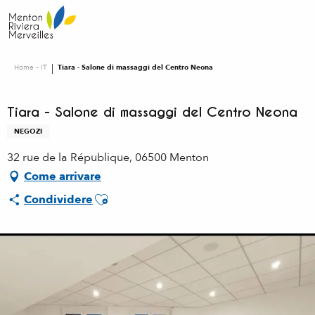
Aller
au
contenu
principal
Home – IT
Tiara - Salone di massaggi del Centro Neona
Tiara - Salone di massaggi del Centro Neona
NEGOZI
32 rue de la République, 06500 Menton
Come arrivare
Ajouter aux favoris
Condividere