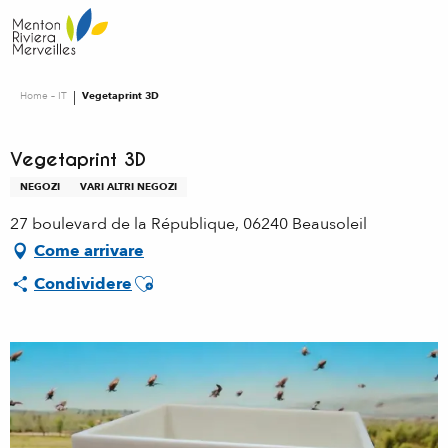
Aller
au
contenu
principal
Home – IT
Vegetaprint 3D
Vegetaprint 3D
NEGOZI
VARI ALTRI NEGOZI
27 boulevard de la République, 06240 Beausoleil
Come arrivare
Ajouter aux favoris
Condividere