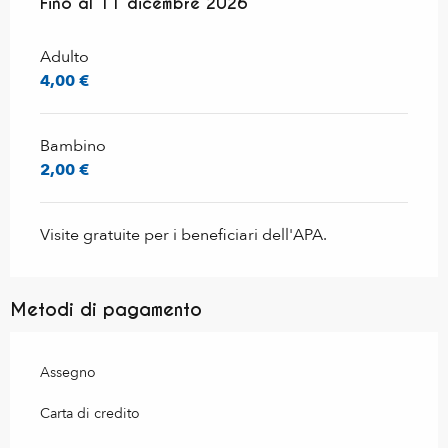
Dal
Fino al
9 maggio 2025
11 dicembre 2026
al
11 dicembre 2026
Adulto
4,00 €
Bambino
2,00 €
Visite gratuite per i beneficiari dell'APA.
Metodi di pagamento
Assegno
Carta di credito