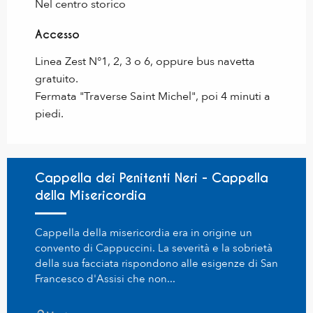
Nel centro storico
Accesso
Accesso
Linea Zest N°1, 2, 3 o 6, oppure bus navetta
gratuito.
Fermata "Traverse Saint Michel", poi 4 minuti a
piedi.
Cappella dei Penitenti Neri - Cappella
della Misericordia
Cappella della misericordia era in origine un
convento di Cappuccini. La severità e la sobrietà
della sua facciata rispondono alle esigenze di San
Francesco d'Assisi che non...