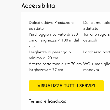
Accessibilità
Deficit uditivo Prestazioni
Deficit mentale
adattate
adattate
Parcheggio riservato di 330
Terreno regola
cm di larghezza < 100 m dal
ostacoli
sito
Larghezza di passaggio
Larghezza por
minima di 90 cm
Altezza sotto tavola >= 70 cm
WC + maniglio
larghezza>= 77 cm
manovra
VISUALIZZA TUTTI I SERVIZI
Turismo e handicap
Turismo e handicap