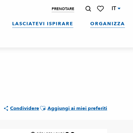
IT
PRENOTARE
Ricerca
Voir les favoris
LASCIATEVI ISPIRARE
ORGANIZZA
Ajouter aux favoris
Condividere
Aggiungi ai miei preferiti