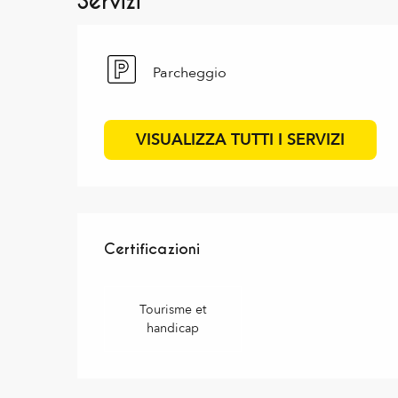
Servizi
Parcheggio
VISUALIZZA TUTTI I SERVIZI
Offerte di prestazioni
Certificazioni
Certificazioni
Tourisme et
handicap