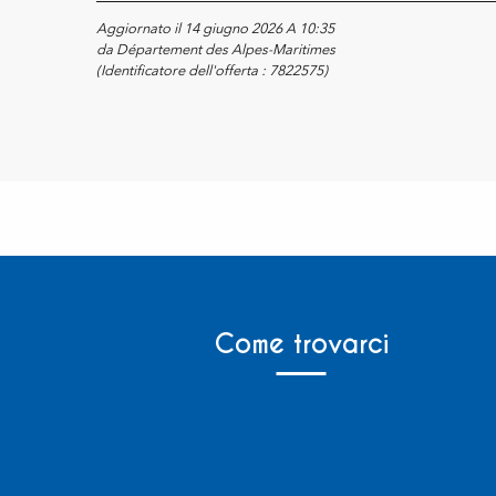
Aggiornato il 14 giugno 2026 A 10:35
da Département des Alpes-Maritimes
(Identificatore dell'offerta :
7822575
)
Come trovarci