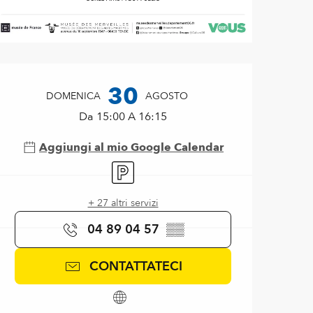
Orari e contatti
30
DOMENICA
AGOSTO
Da 15:00 A 16:15
Aggiungi al mio Google Calendar
Parcheggio
+ 27 altri servizi
04 89 04 57
▒▒
CONTATTATECI