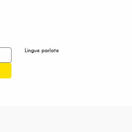
Lingue parlate
Lingue parlate