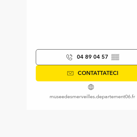
04 89 04 57
▒▒
CONTATTATECI
museedesmerveilles.departement06.fr