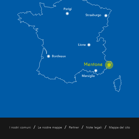
/
/
/
/
I nostri comuni
Le nostre mappe
Partner
Note legali
Mappa del sito