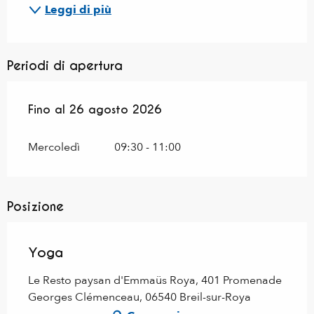
Leggi di più
Periodi di apertura
Dal
Fino al
6 luglio 2026
26 agosto 2026
al
26 agosto 2026
Mercoledì
09:30 - 11:00
Posizione
Yoga
Le Resto paysan d'Emmaüs Roya, 401 Promenade
Georges Clémenceau, 06540 Breil-sur-Roya