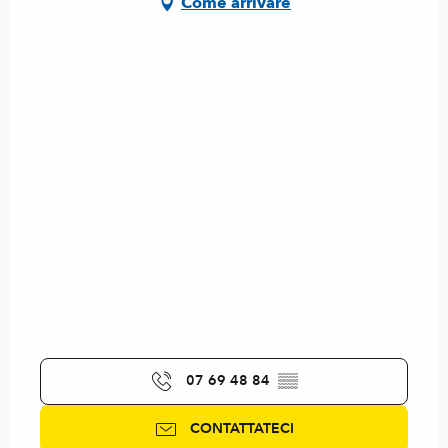
Come arrivare
07 69 48 84
▒▒
CONTATTATECI