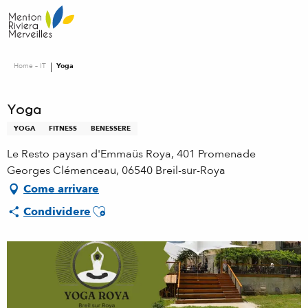
Aller
au
contenu
principal
Home – IT
Yoga
Yoga
YOGA
FITNESS
BENESSERE
Le Resto paysan d'Emmaüs Roya, 401 Promenade
Georges Clémenceau, 06540 Breil-sur-Roya
Come arrivare
Ajouter aux favoris
Condividere