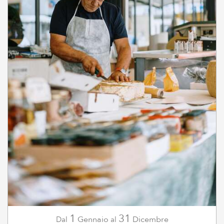
1
31
Gennaio
Dicembre
Dal
al