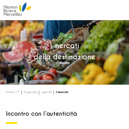
Aller
au
contenu
principal
I mercati
della destinazione
Home – IT
Organizza
Agenda
I mercati
Incontro con l’autenticità