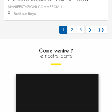
MANIFESTAZIONI COMMERCIALI
Breil-sur-Roya
1
2
3
❯
❯❯
Come venire ?
le nostre carte