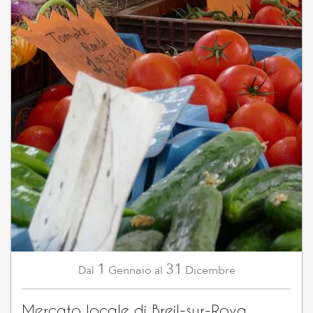
1
31
Gennaio
Dicembre
Dal
al
Mercato locale di Breil-sur-Roya