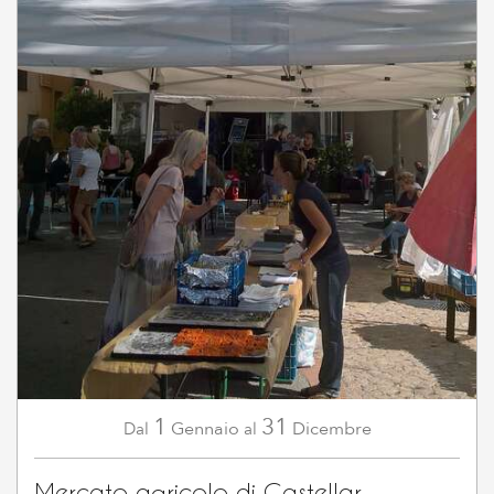
1
31
Gennaio
Dicembre
Dal
al
Mercato agricolo di Castellar