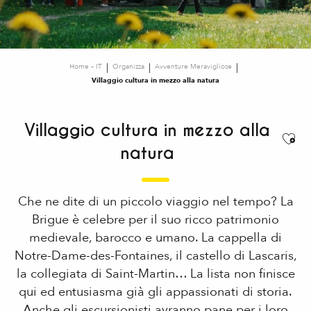
Home – IT
Organizza
Avventure Meravigliose
Villaggio cultura in mezzo alla natura
Villaggio cultura in mezzo alla
Ajou
natura
Che ne dite di un piccolo viaggio nel tempo? La
Brigue è celebre per il suo ricco patrimonio
medievale, barocco e umano. La cappella di
Notre-Dame-des-Fontaines, il castello di Lascaris,
la collegiata di Saint-Martin… La lista non finisce
qui ed entusiasma già gli appassionati di storia.
Anche gli escursionisti avranno pane per i loro