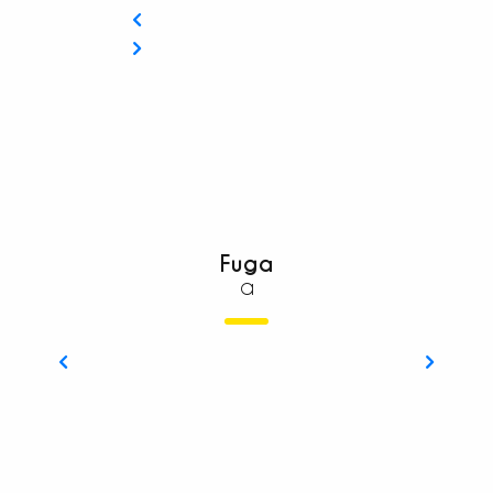
Fuga
a
La Mad Jacques trek Roya