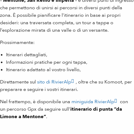
–
Mentone, San Remo e Imperia
– e diversi punti di ingresso
che permettono di unirsi ai percorsi in diversi punti della
zona. È possibile pianificare l’itinerario in base ai propri
desideri: una traversata completa, un tour a tappe o
l’esplorazione mirata di una valle o di un versante.
Prossimamente:
Itinerari dettagliati,
Informazioni pratiche per ogni tappa,
Itinerario adattato al vostro livello,
Direttamente sul
sito di RivierAlp
, oltre che su Komoot, per
preparare e seguire i vostri itinerari.
Nel frattempo, è disponibile una
miniguida RivierAlp
con
un percorso Gpx da seguire sull’
itinerario di punta “da
Limone a Mentone”
.