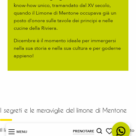
know-how unico, tramandato dal XV secolo,
quando il Limone di Mentone occupava già un
posto d’onore sulle tavole dei principi e nelle
cucine della Riviera.
Dicembre è il momento ideale per immergersi
nella sua storia e nella sua cultura e per goderne
appieno!
I segreti e le meraviglie del limone di Mentone
Il limone di Mentone è più di un semplice agrume: è un frutto
IT
PRENOTARE
MENU