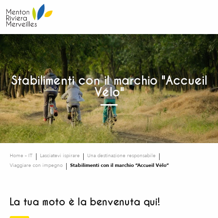
Aller
au
contenu
principal
Stabilimenti con il marchio "Accueil
Vélo"
Home – IT
Lasciatevi ispirare
Una destinazione responsabile
Viaggiare con impegno
Stabilimenti con il marchio “Accueil Vélo”
La tua moto è la benvenuta qui!