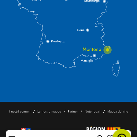
/
/
/
/
I nostri comuni
Le nostre mappe
Partner
Note legali
Mappa del sito